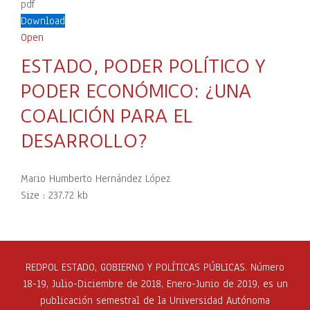
pdf
Download
Open
ESTADO, PODER POLÍTICO Y
PODER ECONÓMICO: ¿UNA
COALICIÓN PARA EL
DESARROLLO?
Mario Humberto Hernández López
Size :
237.72 kb
REDPOL ESTADO, GOBIERNO Y POLÍTICAS PÚBLICAS. Número
18-19, Julio-Diciembre de 2018, Enero-Junio de 2019, es un
publicación semestral de la Universidad Autónoma