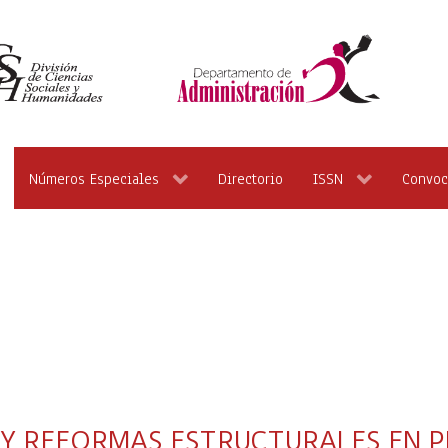
Números Especiales
Directorio
ISSN
Convoc
L Y REFORMAS ESTRUCTURALES EN P