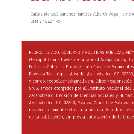
Carlos Manuel Sánchez Ramírez Alberto Vega Hernán
Size :
461.27 kb
REDPOL ESTADO, GOBIERNO Y POLÍTICAS PÚBLICAS. Númer
Metropolitana a través de la Unidad Azcapotzalco, Di
Políticas Públicas, Prolongación Canal de Miramontes 
Reynosa Tamaulipas, Alcaldía Azcapotzalco, C.P. 02200
y correo: redpoluama@gmail.com. Editor responsable 
5766, ambos otorgados por el Instituto Nacional del 
Azcapotzalco, División de Ciencias Sociales y Humani
Azcapotzalco, C.P. 02200, México, Ciudad de México; 
no necesariamente reflejan la postura del editor res
de la publicación, sin previa autorización de la Uni