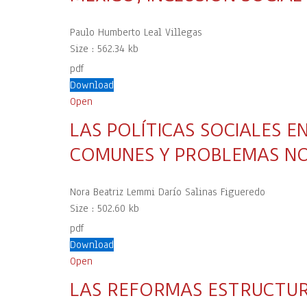
Paulo Humberto Leal Villegas
Size :
562.34 kb
pdf
Download
Open
LAS POLÍTICAS SOCIALES E
COMUNES Y PROBLEMAS N
Nora Beatriz Lemmi Darío Salinas Figueredo
Size :
502.60 kb
pdf
Download
Open
LAS REFORMAS ESTRUCTUR