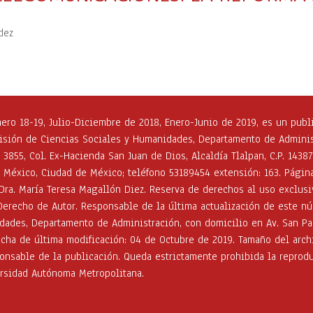
dez
o 18-19, Julio-Diciembre de 2018, Enero-Junio de 2019, es un publ
visión de Ciencias Sociales y Humanidades, Departamento de Administ
3855, Col. Ex-Hacienda San Juan de Dios, Alcaldía Tlalpan, C.P. 14387
, México, Ciudad de México; teléfono 53189454 extensión: 163. Página 
Dra. María Teresa Magallón Diez. Reserva de derechos al uso exclu
Derecho de Autor. Responsable de la última actualización de este nú
dades, Departamento de Administración, con domicilio en Av. San Pab
fecha de última modificación: 04 de Octubre de 2019. Tamaño del arch
ponsable de la publicación. Queda estrictamente prohibida la reprod
versidad Autónoma Metropolitana.